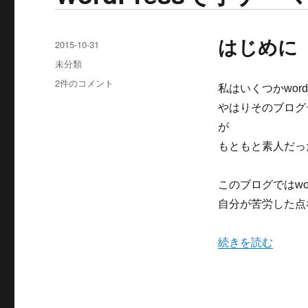
はじめに
投
2015-10-31
稿
カ
未分類
日:
テ
WordPress
2件のコメント
私はいくつかwor
ゴ
で
リ
やはりそのブログ
子
ー
テ
が
ー
もともと素人だっ
マ
を
つ
このブログではwo
く
自分が苦労した点
る
へ
の
“WordPressで
続きを読む