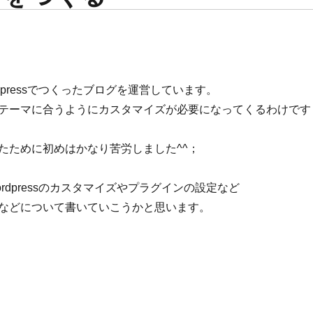
dpressでつくったブログを運営しています。
テーマに合うようにカスタマイズが必要になってくるわけです
たために初めはかなり苦労しました^^；
rdpressのカスタマイズやプラグインの設定など
などについて書いていこうかと思います。
子テーマをつくる” の