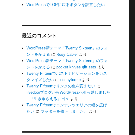
WordPressでTOPに戻るボタンを設置したい
最近のコメント
WordPress新テーマ「Twenty Sixteen」のフォ
ントをかえる
に
Rosy Cabler
より
WordPress新テーマ「Twenty Sixteen」のフォ
ントをかえる
に
pocket knives gift sets
より
Twenty Fifteenでポストナビゲーションをカス
タマイズしたい
に
essayforme
より
Twenty Fifteenでリンクの色を変えたい
に
livedoorブログからWordPressへ引っ越しました
– 「生き永らえる」日々
より
Twenty Fifteenでコンテンツエリアの幅を広げ
たい
に
フッターを修正しました。
より