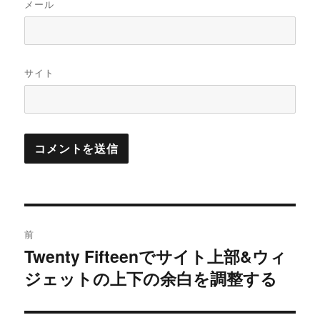
メール
サイト
投
前
稿
Twenty Fifteenでサイト上部&ウィ
過
ジェットの上下の余白を調整する
去
ナ
の
ビ
投