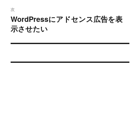
稿:
ゲ
次
WordPressにアドセンス広告を表
次
ー
示させたい
の
シ
投
稿:
ョ
ン