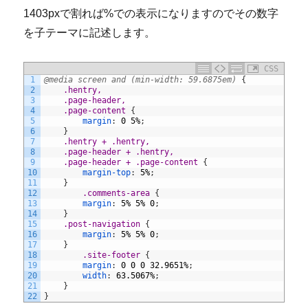
1403pxで割れば%での表示になりますのでその数字
を子テーマに記述します。
CSS
1
@media screen and (min-width: 59.6875em) 
{
2
.hentry,
3
	.page-header,
4
	.page-content 
{
5
margin
:
0
5%
;
6
}
7
.hentry + .hentry,
8
	.page-header + .hentry,
9
	.page-header + .page-content 
{
10
margin-top
:
5%
;
11
}
12
.comments-area 
{
13
margin
:
5%
5%
0
;
14
}
15
.post-navigation 
{
16
margin
:
5%
5%
0
;
17
}
18
.site-footer 
{
19
margin
:
0
0
0
32.9651%
;
20
width
:
63.5067%
;
21
}
22
}