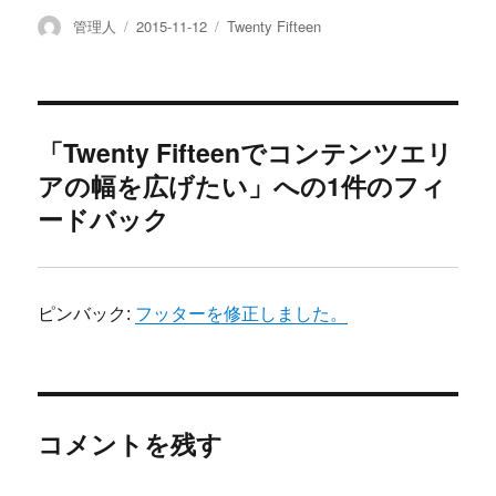
投
管理人
投
2015-11-12
カ
Twenty Fifteen
稿
稿
テ
者
日:
ゴ
リ
ー
「Twenty Fifteenでコンテンツエリ
アの幅を広げたい」への1件のフィ
ードバック
ピンバック:
フッターを修正しました。
コメントを残す