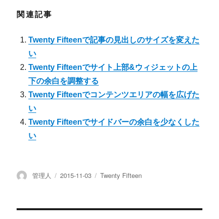
関連記事
Twenty Fifteenで記事の見出しのサイズを変えた
い
Twenty Fifteenでサイト上部&ウィジェットの上
下の余白を調整する
Twenty Fifteenでコンテンツエリアの幅を広げた
い
Twenty Fifteenでサイドバーの余白を少なくした
い
投
管理人
投
2015-11-03
カ
Twenty Fifteen
稿
稿
テ
者
日:
ゴ
リ
ー