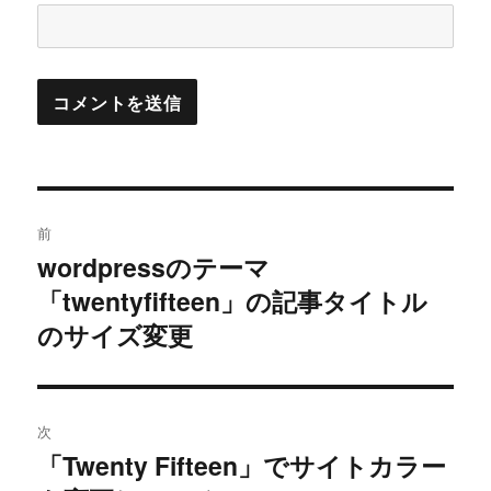
投
前
稿
wordpressのテーマ
過
「twentyfifteen」の記事タイトル
去
ナ
の
のサイズ変更
ビ
投
稿:
ゲ
次
ー
「Twenty Fifteen」でサイトカラー
次
シ