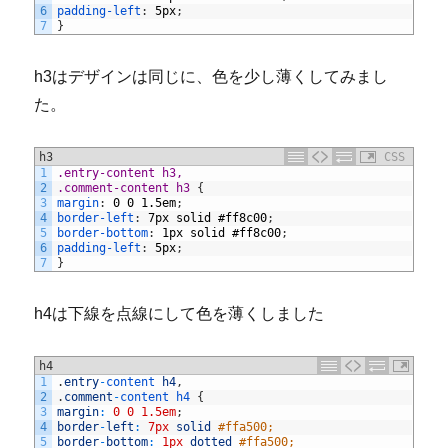
6
padding-left
:
5px
;
7
}
h3はデザインは同じに、色を少し薄くしてみまし
た。
h3
CSS
1
.entry-content h3,
2
.comment-content h3 
{
3
margin
:
0
0
1.5em
;
4
border-left
:
7px
solid
#ff8c00
;
5
border-bottom
:
1px
solid
#ff8c00
;
6
padding-left
:
5px
;
7
}
h4は下線を点線にして色を薄くしました
h4
1
.
entry
-
content 
h4
,
2
.
comment
-
content
h4
{
3
margin
:
0
0
1.5em
;
4
border
-
left
:
7px
solid
#ffa500;
5
border
-
bottom
:
1px
dotted
#ffa500;