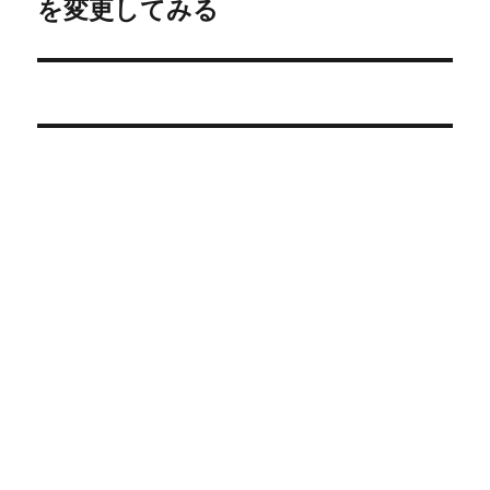
を変更してみる
の
投
ョ
稿:
ン