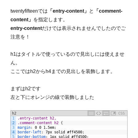
twentyfifteenでは
「entry-content」
と
「comment-
content」
を指定します。
entry-content
だけでは表示されませんでしたのでご
注意を！
h1はタイトルで使っているので見出しには使えませ
ん。
ここではh2からh4までの見出しを装飾します。
まずはh2です
左と下にオレンジの線で装飾しました
h2
CSS
1
.entry-content h2,
2
.comment-content h2 
{
3
margin
:
0
0
1.5em
;
4
border-left
:
7px
solid
#ff4500
;
5
border-bottom
:
1px
solid
#ff4500
;